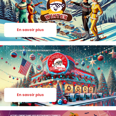
Restaurants
Les kids
Histoire & valeurs
News
En savoir plus
Fidelité
Groupes et Entreprises
Devenir franchisé
Nous rejoindre
En savoir plus