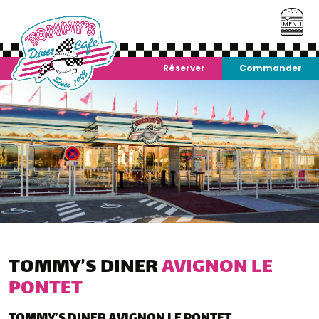
MENU
Réserver
Commander
TOMMY’S DINER
AVIGNON LE
PONTET