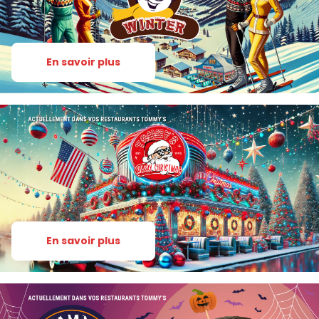
Les kids
Histoire & valeurs
En savoir plus
News
Fidelité
Groupes et Entreprises
Devenir franchisé
Nous rejoindre
En savoir plus