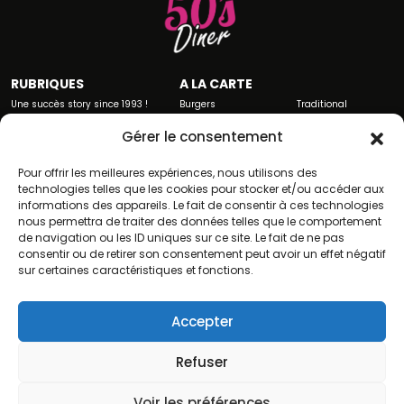
RUBRIQUES
A LA CARTE
Une succès story since 1993 !
Burgers
Traditional
Groupes et Entreprises
Appetizers
Hot dogs
Devenir franchisé
Sandwiches
Desserts
Gérer le consentement
Contactez-nous
Salads
Drinks
Carte de fidelité
Tex Mex
Barista
Pour offrir les meilleures expériences, nous utilisons des
technologies telles que les cookies pour stocker et/ou accéder aux
NOS RESTAURANTS
informations des appareils. Le fait de consentir à ces technologies
Tommy’s Donut Quiz
Angers-Beaucouzé (49)
nous permettra de traiter des données telles que le comportement
Labège (31)
Lyon-Vaulx en Velin (69)
de navigation ou les ID uniques sur ce site. Le fait de ne pas
City Toulouse (31)
Montauban (82)
consentir ou de retirer son consentement peut avoir un effet négatif
Avignon – Le Pontet (84)
Moulins-les-Metz (57)
sur certaines caractéristiques et fonctions.
Caen-Mondeville (14)
La Réunion (97)
Accepter
Refuser
Si vous préférez l'esprit country, Tommy's Diner vous recommande Oncle Scott's
Voir les préférences