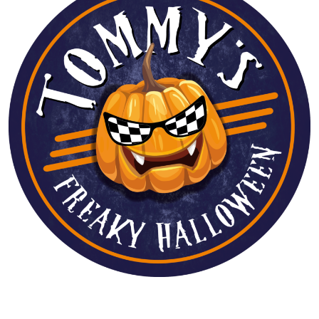
Histoire & valeurs
News
Fidelité
Groupes et Entreprises
Devenir franchisé
Nous rejoindre