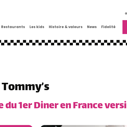
G
Restaurants
Les kids
Histoire & valeurs
News
Fidelité
é Tommy’s
e du 1er Diner en France ver