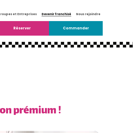
roupes et Entreprises
Devenir franchisé
Nous rejoindre
Réserver
Commander
sion prémium !