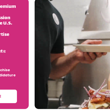
Premium
ssion
e U.S.
rtise
t «
nchise
didature
E