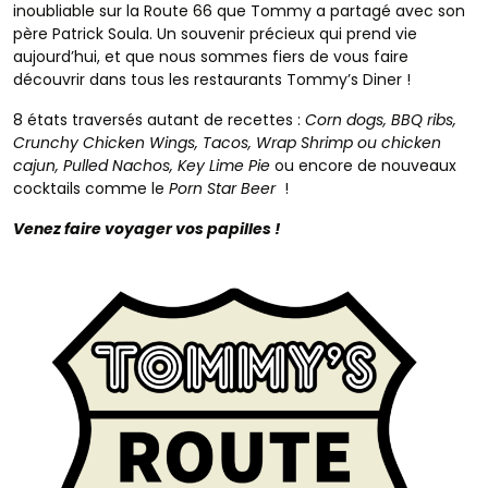
inoubliable sur la Route 66 que Tommy a partagé avec son
père Patrick Soula. Un souvenir précieux qui prend vie
aujourd’hui, et que nous sommes fiers de vous faire
découvrir dans tous les restaurants Tommy’s Diner !
8 états traversés autant de recettes :
Corn dogs, BBQ ribs,
Crunchy Chicken Wings, Tacos, Wrap Shrimp ou chicken
cajun, Pulled Nachos, Key Lime Pie
ou encore de nouveaux
cocktails comme le
Porn Star Beer
!
Venez faire voyager vos papilles !
Notre carte
Restaurants
Les kids
Histoire & valeurs
News
Fidelité
Groupes et Entreprises